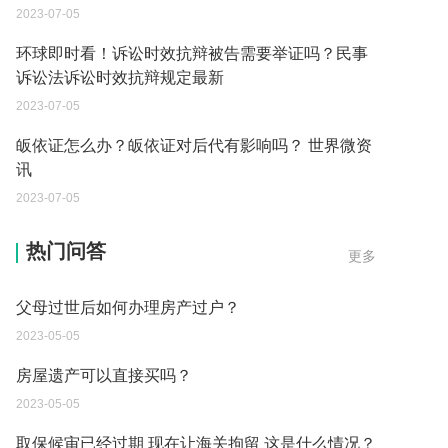
2023-07-05
环球即时看！诉讼时效抗辩被告需要举证吗？民事
诉讼法诉讼时效抗辩规定最新
2023-07-05
皈依证怎么办？皈依证对后代有影响吗？ 世界微资
讯
2023-07-05
父母过世后如何办理房产过户？
热门问答
更多
2023-05-05
房屋遗产可以直接买吗？
2023-05-05
取保候审已经过期 现在让海关拘留 这是什么情况？
2023-05-04
到德国交了保证金留学 但是孩子的精神方面有问题