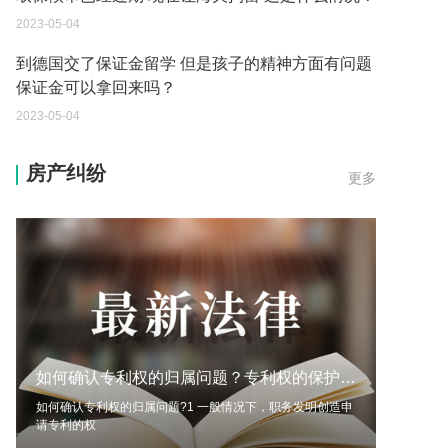
保证金可以拿回来吗？
2023-05-04
我想问一下申请护照需要带什么证件？
2023-05-04
您好：请问从国外进口的费钢税率是多少？非常感
房产纠纷
更多
谢！
2023-05-04
外国旅游签证可以在中国大使馆登记结婚吗？
2023-05-04
我可以在苏州申请护照吗？我所在的地方是云南
2023-05-04
如何确认专利权的归属问题？专利权的保护期限是多久？ 每日时讯
你好 我想问一下外国人来这里工作没有护照该怎么
办？
如何确认专利权的归属问题?1 一般情况下，职务发明创造申
请专利的权
2023-05-04