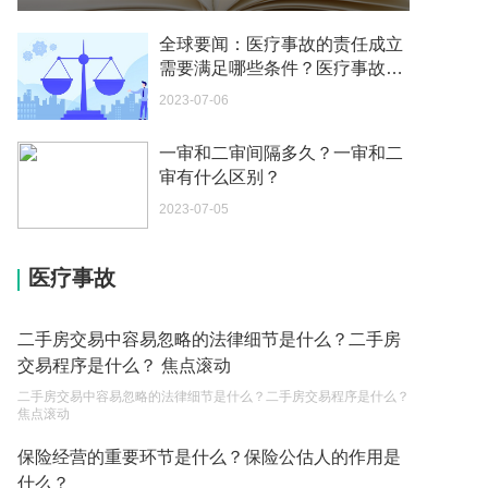
如何续签居住证 我的1月7日到期
全球要闻：医疗事故的责任成立
2023-05-04
需要满足哪些条件？医疗事故起
诉需要什么材料？
2023-07-06
中介说商务签转工作签证合法吗 应该向哪个国家机
关报案？
一审和二审间隔多久？一审和二
2023-05-04
审有什么区别？
你好 我需要申请去美国结婚的签证 过程是什么？
2023-07-05
2023-05-04
医疗事故
代理权的产生原因是什么？当我国没有外贸经营权
的企业委托外贸公司进出口贸易时，相关当事人的
权利和责任是什么？
2023-05-04
二手房交易中容易忽略的法律细节是什么？二手房
交易程序是什么？ 焦点滚动
单纯的遗产赠要缴税吗？
二手房交易中容易忽略的法律细节是什么？二手房交易程序是什么？
2023-05-05
焦点滚动
遗产继承必须要公证吗？
保险经营的重要环节是什么？保险公估人的作用是
什么？
2023-05-05